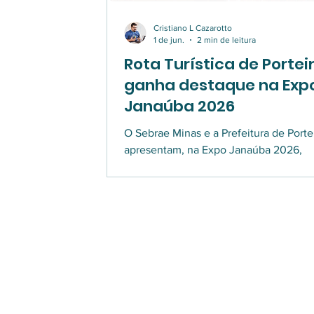
Cristiano L Cazarotto
1 de jun.
2 min de leitura
Rota Turística de Portei
ganha destaque na Exp
Janaúba 2026
O Sebrae Minas e a Prefeitura de Porte
apresentam, na Expo Janaúba 2026,
experiências em realidade virtual da C
do Serrado e da produção do Queijo M
Artesanal, com execução do Viagem
Kombinada.