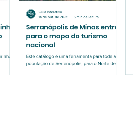
Guia Interativo
14 de out. de 2025
5 min de leitura
rinha
Serranópolis de Minas entra
o
para o mapa do turismo
nacional
irinha
Este catálogo é uma ferramenta para toda a
população de Serranópolis, para o Norte de
achoeira
Minas, o Brasil e o mundo. É o nosso mapa
inas
turístico, que mostra nossos atrativos, nossas
belezas cênicas, cultura e gastronomia. Quem
não conhece Serranópolis, venha viver
momentos únicos por aqui e conhecer de
perto nossas tradições.