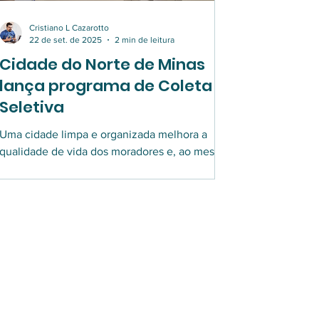
Cristiano L Cazarotto
22 de set. de 2025
2 min de leitura
Cidade do Norte de Minas
lança programa de Coleta
Seletiva
Uma cidade limpa e organizada melhora a
qualidade de vida dos moradores e, ao mesmo
tempo, valoriza a experiência dos turistas que
visitam ou passam pela cidade. Isso fortalece a
imagem do município no contexto regional e
cria bases sólidas para o desenvolvimento
social e econômico.