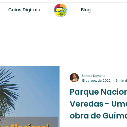
Guias Digitais
Blog
Desenvolvemos destinos turísticos com método, dados e fer
Sandra Doyama
18 de ago. de 2022
6 min d
Parque Nacion
Veredas - U
obra de Guima