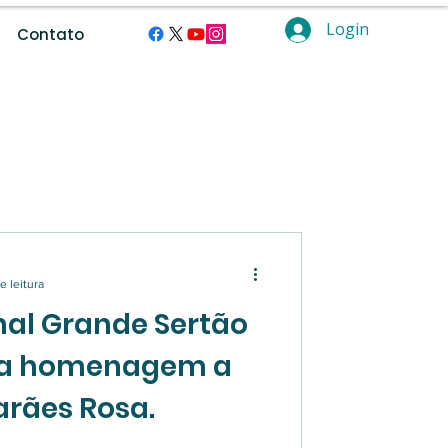
Login
Contato
ramentas digitais.
e leitura
al Grande Sertão
ma homenagem a
rães Rosa.