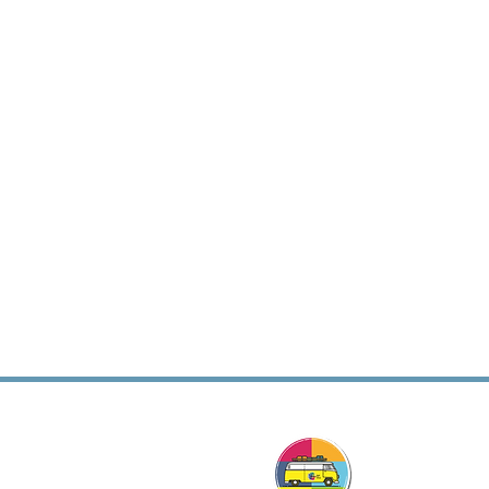
Viag
Komb