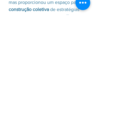
mas proporcionou um espaço para a 
construção coletiva
 de estratégias 
para o desenvolvimento do 
Turismo 
de Base Comunitária
, sempre com 
foco no impacto positivo para a 
preservação cultural e o 
fortalecimento das comunidades 
envolvidas.