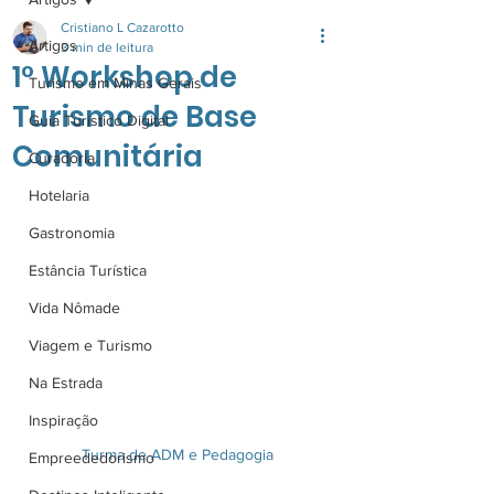
Cristiano L Cazarotto
Artigos
3 min de leitura
1° Workshop de
Turismo em Minas Gerais
Turismo de Base
Guia Turistico Digital
Comunitária
Curadoria
Hotelaria
Gastronomia
Estância Turística
Vida Nômade
Viagem e Turismo
Na Estrada
Inspiração
Turma de ADM e Pedagogia
Empreededorismo