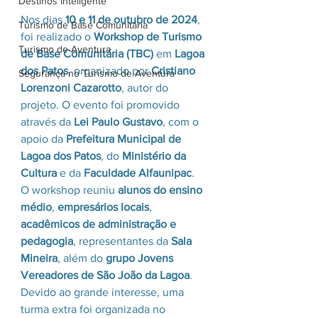
Destinos Inteligente
Nos dias 
10 e 11 de outubro de 2024
, 
Turismo de Base Comunitária
foi realizado o 
Workshop de Turismo 
Turismo de Aventura
de Base Comunitária (TBC)
 em 
Lagoa 
dos Patos
, organizado por 
Cristiano 
Segurança no Turismo de Aventura
Lorenzoni Cazarotto
, autor do 
projeto. O evento foi promovido 
através da 
Lei Paulo Gustavo
, com o 
apoio da 
Prefeitura Municipal de 
Lagoa dos Patos
, do 
Ministério da 
Cultura
 e da 
Faculdade Alfaunipac
.
O workshop reuniu 
alunos do ensino 
médio
, 
empresários locais
, 
acadêmicos de administração e 
pedagogia
, representantes da 
Sala 
Mineira
, além do 
grupo Jovens 
Vereadores de São João da Lagoa
. 
Devido ao grande interesse, uma 
turma extra foi organizada no 