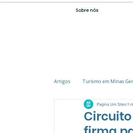
Sobre nós
Artigos
Turismo em Minas Ger
Estância Turística
Pagina Um Sites
Vida 
1 m
Circuito
firma p
Empreededorismo
Destin