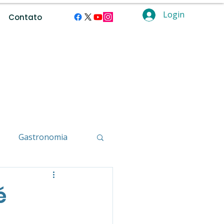
Login
Contato
Gastronomia
ção
é
smo de Aventura