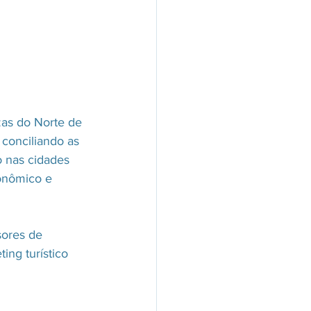
as do Norte de 
onciliando as  
o nas cidades 
onômico e 
sores de 
ng turístico 