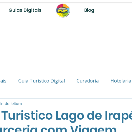
Guias Digitais
Blog
ais
Guia Turistico Digital
Curadoria
Hotelaria
Nômade
in de leitura
Viagem e Turismo
Na Estrada
Inspira
 Turistico Lago de Irap
arceria com Viagem
os Inteligente
Turismo de Base Comunitária
Turi