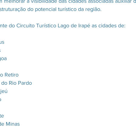
 melhorar a visibilidade das cidades associadas auxiliar 
ruturação do potencial turístico da região. 
te do Circuito Turístico Lago de Irapé as cidades de:
us
s
goa
do Retiro
 do Rio Pardo
ajeú
o
te
 de Minas