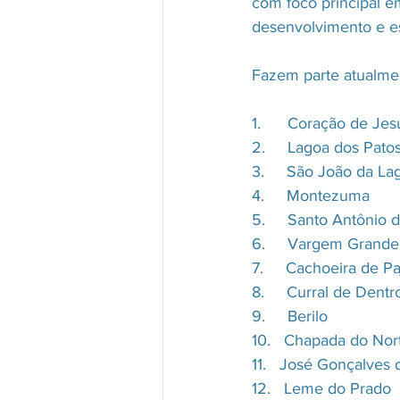
com foco principal em
desenvolvimento e est
Fazem parte atualmen
1.      Coração de Jes
2.     Lagoa dos Pato
3.     São João da La
4.     Montezuma
5.     Santo Antônio 
6.     Vargem Grande
7.     Cachoeira de P
8.     Curral de Dentr
9.     Berilo
10.   Chapada do Nor
11.   José Gonçalves
12.   Leme do Prado