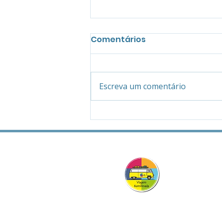
Comentários
Escreva um comentário
Circuito Turístico Serra
Geral firma parceria
com a Viagem
Viag
Kombinada.
Komb
Construindo 
do Turismo S