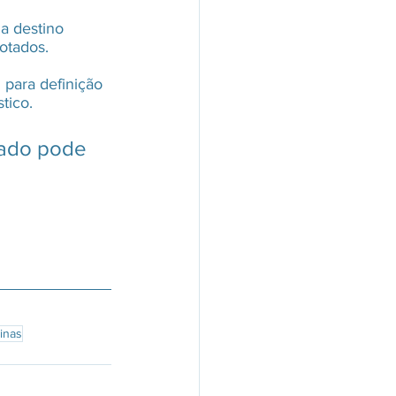
a destino 
otados.
 para definição 
tico.
cado pode 
minas