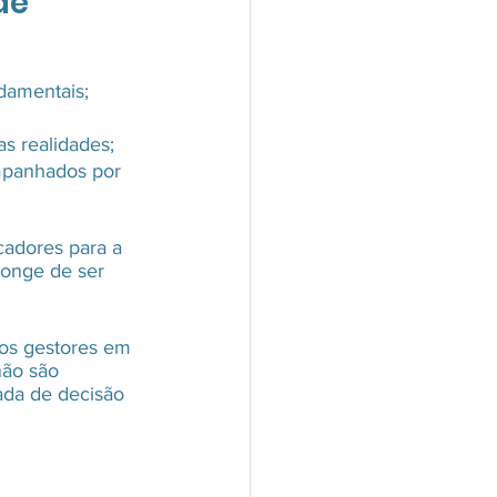
de
ndamentais;
s realidades;
mpanhados por 
cadores para a 
longe de ser 
dos gestores em 
não são 
ada de decisão 