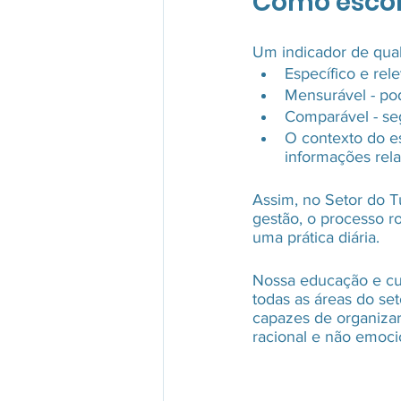
Como escol
Um indicador de qual
Específico e rele
Mensurável - po
Comparável - se
O contexto do e
informações rela
Assim, no Setor do T
gestão, o processo ro
uma prática diária.
Nossa educação e cul
todas as áreas do se
capazes de organiza
racional e não emoci