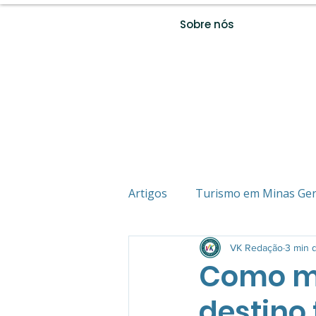
Sobre nós
Artigos
Turismo em Minas Ger
Estância Turística
VK Redação
Vida 
3 min d
Como me
destino 
Empreededorismo
Destin