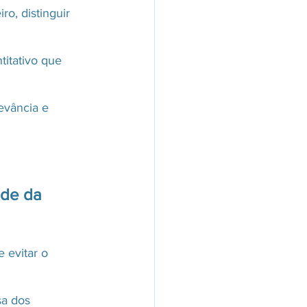
o, distinguir 
itativo que 
evância e 
ade da 
 evitar o 
sa dos 