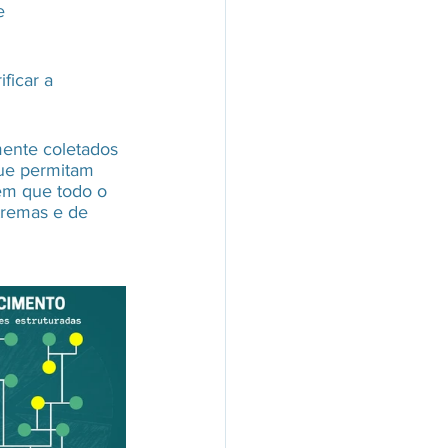
e 
ficar a 
mente coletados 
que permitam 
em que todo o 
tremas e de 