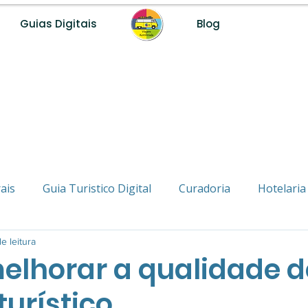
Guias Digitais
Blog
ais
Guia Turistico Digital
Curadoria
Hotelaria
Nômade
e leitura
Viagem e Turismo
Na Estrada
Inspira
lhorar a qualidade 
turístico.
os Inteligente
Turismo de Base Comunitária
Turi