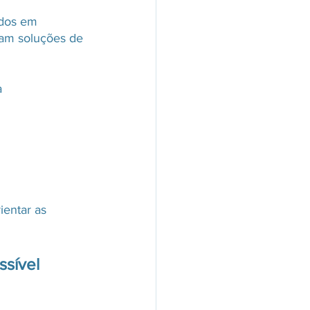
ados em 
am soluções de 
 
ientar as 
sível 