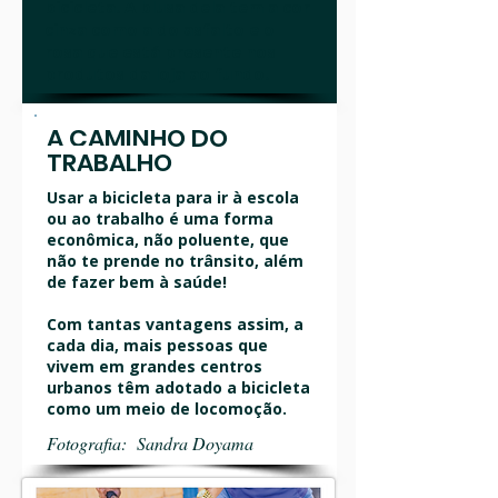
bicicleta. A blusa dela tem a cor
cinza como a do asfalto e o
rosa que está presente nos
produtos da loja ao fundo.
A CAMINHO DO
TRABALHO
Usar a bicicleta para ir à escola
ou ao trabalho é uma forma
econômica, não poluente, que
não te prende no trânsito, além
de fazer bem à saúde!
Com tantas vantagens assim, a
cada dia, mais pessoas que
vivem em grandes centros
urbanos têm adotado a bicicleta
como um meio de locomoção.
Fotografia: Sandra Doyama