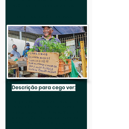
até mesmo mudas de planta.
E de brinde, você ainda pode
ganhar um simpático sorriso
Fotografia : Sandra Doyama
Descrição para cego ver:
Um simpático senhor sorri e tem
na garupa da sua bicicleta, uma
caixa plástica cheia de mudas.
Nesta caixa há um papelão com
a descrição: “Vende-se muda de
ninho, muda de cajá e alecrim,
muda de laranja, muda de jaca e