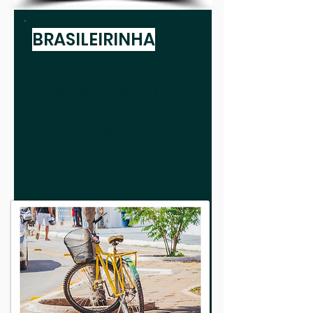
BRASILEIRINHA
E por falar em paixões dos
brasileiros, uma bicicleta que
representa a categoria dos
apaixonados pelo Brasil!
Bem conservada, percebe-se o
capricho nos detalhes dos
pedais, do banco e do quadro da
bicicleta em amarelo-ouro e
pára-choques verde-bandeira.
Brasil-il-il!!!...
Fotografia : Sandra Doyama