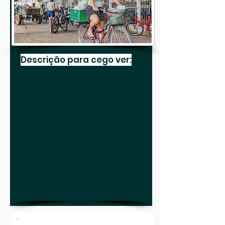
Descrição para cego ver:
Uma mulher sai do Mercado
Municipal pedalando a sua
bicicleta carregada de
verduras, tanto na cestinha
na frente da bicicleta, como
em uma caixa plástica
amarrada na garupa. Ao
fundo está o Mercado
Municipal e várias outras
bicicletas estacionadas do
lado de fora.