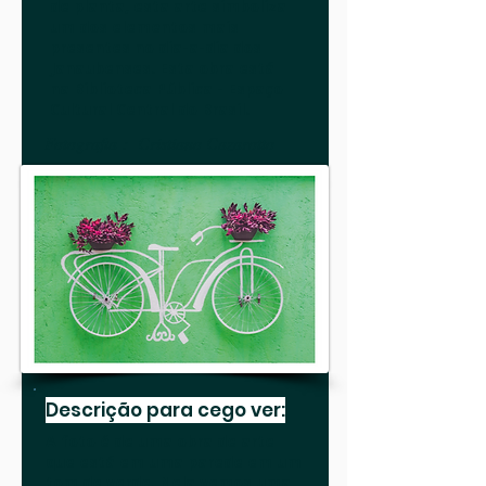
de planta, esta arte simboliza
um dos elementos mais
presentes no dia-a-dia dos
Janaubenses. Esta obra está
na Biblioteca Pública - Espaço
Cultural Central do Brasil.
Fotografia : Cristiano Cazarotto
Descrição para cego ver:
A foto é de uma obra de arte
que está em uma parede em um
tom de verde. Nela vemos uma