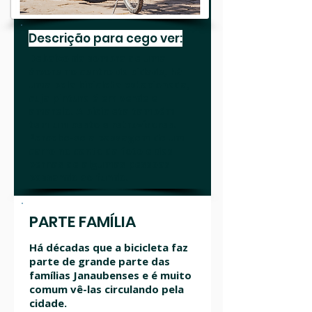
Descrição para cego ver:
Debaixo da sombra de uma
árvore no centro da cidade, há
uma bela bicicleta estacionada,
cuja pintura é em verde e
amarelo. A bicicleta também
tem um cesto e retrovisores.
Percebe-se a passagem de um
carro no canto da foto e das
pernas de algumas pessoas
passando ao fundo.
PARTE FAMÍLIA
Há décadas que a bicicleta faz
parte de grande parte das
famílias Janaubenses e é muito
comum vê-las circulando pela
cidade.