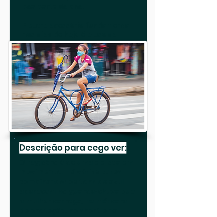
boa parte do ano.
E outro acessório fundamental
nos dias de hoje é o uso da
máscara de proteção.
Fotografia : Cristiano Cazarotto
Descrição para cego ver:
O registro é de uma ciclista em
movimento. Há várias cores
combinando: os tons de azul
aparecem no guarda-chuva que
a mulher carrega, na máscara
de proteção, no short e na