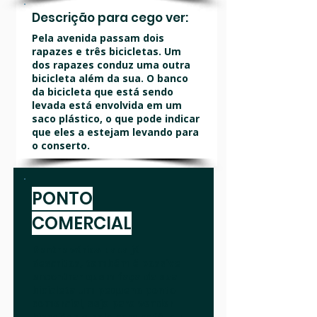
Descrição para cego ver:
Pela avenida passam dois
rapazes e três bicicletas. Um
dos rapazes conduz uma outra
bicicleta além da sua. O banco
da bicicleta que está sendo
levada está envolvida em um
saco plástico, o que pode indicar
que eles a estejam levando para
o conserto.
PONTO
COMERCIAL
Dentre vários usos já
descritos, também é possível
encontrar quem faça da sua
bicicleta um pequeno ponto
comercial, seja para vender
biscoitos e bolo com café, ou