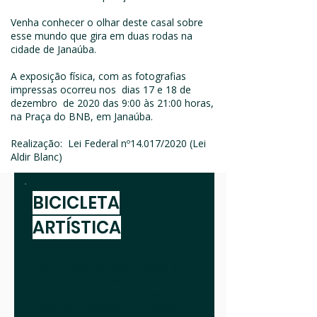
Venha conhecer o olhar deste casal sobre
esse mundo que gira em duas rodas na
cidade de Janaúba.
A exposição física, com as fotografias
impressas ocorreu nos dias 17 e 18 de
dezembro de 2020 das 9:00 às 21:00 horas,
na Praça do BNB, em Janaúba.
Realização: Lei Federal nº14.017/2020 (Lei
Aldir Blanc)
BICICLETA
ARTÍSTICA
A bicicleta retratada em
forma de arte. Misturando a
pintura na parede com
elementos reais como as
rodas da bicicleta e os vasos