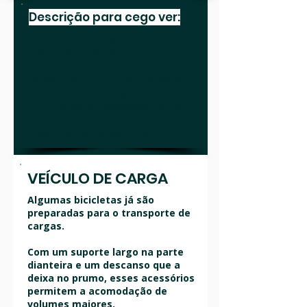
Descrição para cego ver:
Estacionada na guia da calçada
e em frente a dois
estabelecimentos localizados
na Avenida do Comércio está
uma bicicleta antiga. Parte da
pintura está descascada e há
uma caixa de engraxate em
madeira na sua garupa.
VEÍCULO DE CARGA
Algumas bicicletas já são
preparadas para o transporte de
cargas.
Com um suporte largo na parte
dianteira e um descanso que a
deixa no prumo, esses acessórios
permitem a acomodação de
volumes maiores.