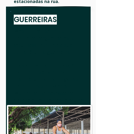
estacionadas na rua.
GUERREIRAS
Mesmo não sendo uma
bicicleta cargueira, esta
aqui, assim como a sua
dona, é uma guerreira!
Elas enfrentam o desafio
de todo o sábado de
manhã voltar carregadas
de compras do Mercado
Municipal, atravessar a
cidade e vender as verduras
em uma banca em outro
bairro.
Fotografia : Sandra Doyama