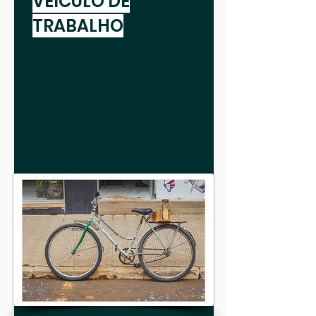
VEÍCULO DE
TRABALHO
Assim como alguns tem um
carro dedicado ao serviço da
empresa, alguns também usam
a bicicleta como um veículo de
trabalho.
O dono desta transporta a sua
caixa de engraxate pelas ruas
da cidade para atender a sua
clientela.
Fotografia : Cristiano Cazarotto