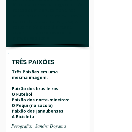
bicicleta branca carregando dois
cestos com plantas de folhas
roxas, sendo um cesto na frente
da bicicleta e outro na garupa. O
corpo da bicicleta é pintado,
mas as rodas e os vasos de
plantas são reais
TRÊS PAIXÕES
Três Paixões em uma
mesma imagem.
Paixão dos brasileiros:
O Futebol
Paixão dos norte-mineiros:
O Pequi (na sacola)
Paixão dos Janaubenses:
A Bicicleta
Fotografia: Sandra Doyama