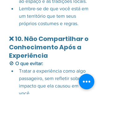
ao espaço e às tradições locais.
Lembre-se de que você está em 
um território que tem seus 
próprios costumes e regras.
❌ 10. Não Compartilhar o 
Conhecimento Após a 
Experiência
🚫 
O que evitar:
Tratar a experiência como algo 
passageiro, sem refletir sobre o 
impacto que ela causou em 
você.
Não repassar as informações 
aprendidas para amigos, 
familiares e redes sociais.
✅ 
O que fazer:
Compartilhe o que aprendeu e 
incentive outras pessoas a 