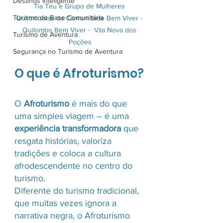
Destinos Inteligente
Tia Teu e Grupo de Mulheres 
Turismo de Base Comunitária
Quilombolas da Comunidade Bem Viver - 
Quilombo Bem Viver -  Vila Nova dos 
Turismo de Aventura
Poções
Segurança no Turismo de Aventura
O que é Afroturismo?
O 
Afroturismo
 é mais do que 
uma simples viagem – é uma 
experiência transformadora
 que 
resgata histórias, valoriza 
tradições e coloca a cultura 
afrodescendente no centro do 
turismo.
Diferente do turismo tradicional, 
que muitas vezes ignora a 
narrativa negra, o Afroturismo 