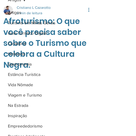
Cristiano L Cazarotto
Artigos
6 min de leitura
Afroturismo: O que
Turismo em Minas Gerais
você precisa saber
Guia Turistico Digital
sobre o Turismo que
Curadoria
celebra a Cultura
Hotelaria
Negra.
Gastronomia
Estância Turística
Vida Nômade
Viagem e Turismo
Na Estrada
Inspiração
Empreededorismo