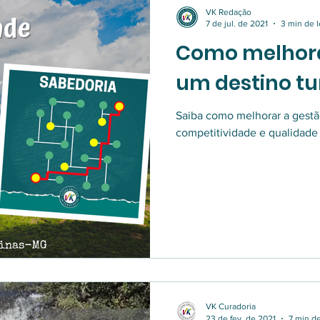
VK Redação
7 de jul. de 2021
3 min de l
Como melhora
um destino tur
Saiba como melhorar a gestã
competitividade e qualidade n
VK Curadoria
23 de fev. de 2021
7 min de