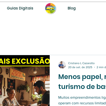
Guias Digitais
Blog
Desenvolvemos destinos turísticos com método, dados e fer
Cristiano L Cazarotto
20 de set. de 2025
2 min d
Menos papel, 
turismo de ba
Muitos empreendimentos liga
operam com recursos limita