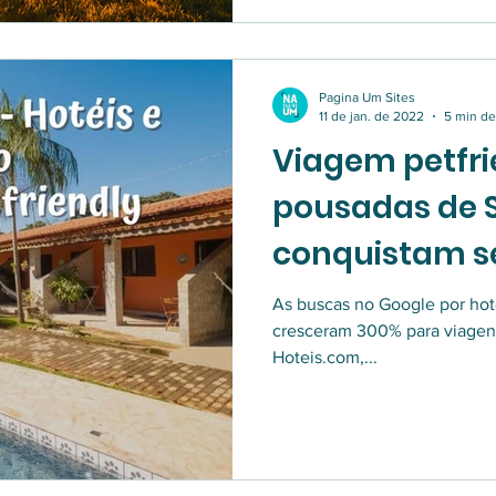
Pagina Um Sites
11 de jan. de 2022
5 min de
Viagem petfrie
pousadas de 
conquistam se
As buscas no Google por hoté
cresceram 300% para viagen
Hoteis.com,...