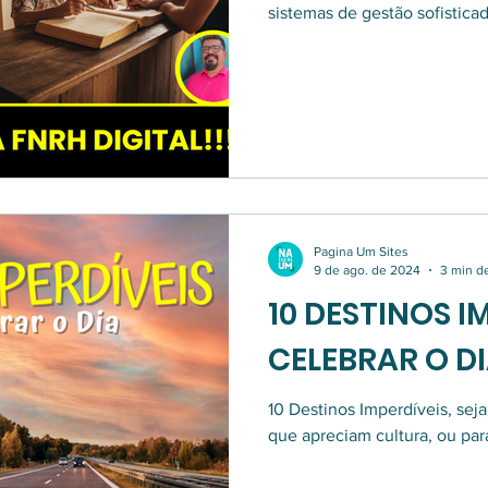
sistemas de gestão sofistica
ferramenta de inclusão, não
complexa ou cara, corremos o
os pequenos negócios que s
brasileiro.
Pagina Um Sites
9 de ago. de 2024
3 min de
10 DESTINOS I
CELEBRAR O DI
10 Destinos Imperdíveis, seja
que apreciam cultura, ou pa