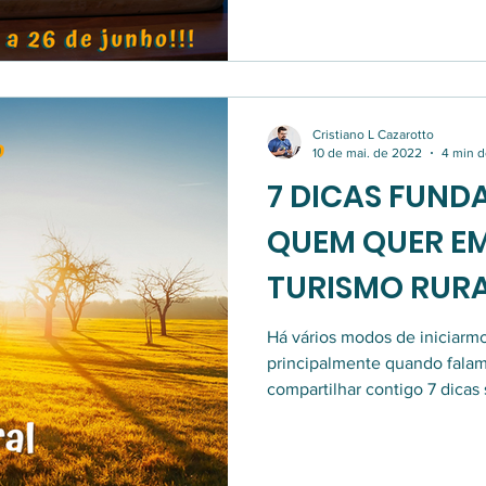
Cristiano L Cazarotto
10 de mai. de 2022
4 min d
7 DICAS FUND
QUEM QUER E
TURISMO RUR
Há vários modos de iniciar
principalmente quando fala
compartilhar contigo 7 dicas 