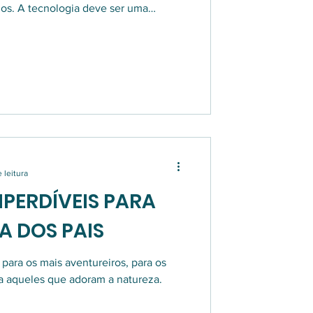
dos. A tecnologia deve ser uma
 de exclusão. Se a implementação for
 risco de deixar de fora justamente
ão o coração do nosso turismo
 leitura
MPERDÍVEIS PARA
A DOS PAIS
 para os mais aventureiros, para os
ra aqueles que adoram a natureza.