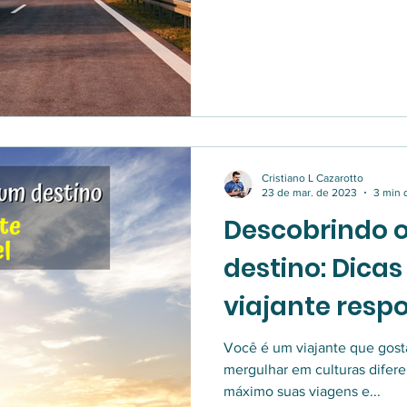
Cristiano L Cazarotto
23 de mar. de 2023
3 min d
Descobrindo 
destino: Dica
viajante resp
memorável
Você é um viajante que gost
mergulhar em culturas difere
máximo suas viagens e...