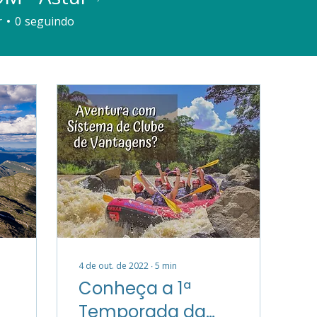
r
0
seguindo
4 de out. de 2022
∙
5
min
Conheça a 1ª
Temporada da