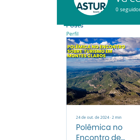
0
seguido
Posts
Perfil
24 de out. de 2024
∙
2
min
Polêmica no
Encontro de