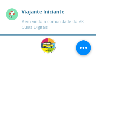
Viajante Iniciante
Bem vindo a comunidade do VK
Guias Digitais
Viagem
Kombinada
Construindo legados através
do Turismo Sustentável
​​​Home
Viagem Kombinada
2018 - 2026
|
Todos os direitos reservados
CNPJ:
28.956.491
/0001-68