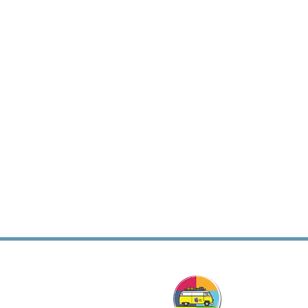
Viag
Komb