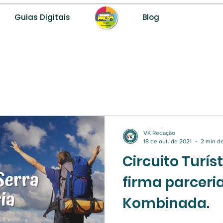
Guias Digitais
Blog
Desenvolvemos destinos turísticos com método, dados e fer
VK Redação
18 de out. de 2021
2 min de
Circuito Turís
firma parcer
Kombinada.