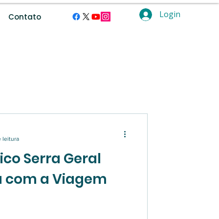
Login
Contato
ramentas digitais.
 leitura
tico Serra Geral
ia com a Viagem