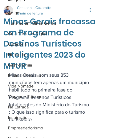
Cristiano L Cazarotto
Artigos
2 min de leitura
Minas Gerais fracassa
Turismo em Minas Gerais
em Programa de
Guia Turistico Digital
Destinos Turísticos
Curadoria
Inteligentes 2023 do
Hotelaria
MTUR
Gastronomia
Minas Gerais, com seus 853 
Estância Turística
municípios tem apenas um município 
Vida Nômade
habilitado na primeira fase do 
Viagem e Turismo
Programa Destinos Turísticos 
Inteligentes do Ministério do Turismo 
Na Estrada
: O que isso significa para o turismo 
Inspiração
do Estado?
Empreededorismo