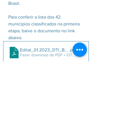
Brasil. 
Para conferir a lista dos 42 
municípios classificados na primeira 
etapa, baixe o documento no link 
abaixo.
Edital_01.2023_DTI_Brasil_ResultadoHabilitao_Publi
.pdf
Fazer download de PDF • 137KB
Fonte: 
MTur divulga primeiros 
habilitados a participarem da 
estratégia “Destinos Turísticos 
Inteligentes” — Ministério do 
Turismo (www.gov.br)
Destinos Inteligente
Ministério do Turismo
Destinos Inteligente Minas Gerais
Ministério do Turismo Edital
Destinos Turísticos Inteligentes
Programa Destinos Turisticos Inteligentes