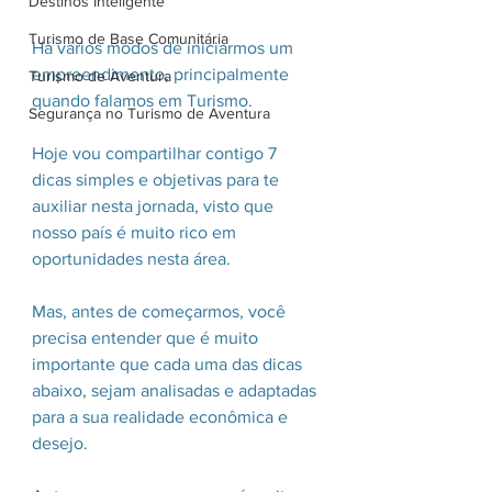
Destinos Inteligente
Turismo de Base Comunitária
Há vários modos de iniciarmos um 
empreendimento, principalmente 
Turismo de Aventura
quando falamos em Turismo.
Segurança no Turismo de Aventura
Hoje vou compartilhar contigo 7 
dicas simples e objetivas para te 
auxiliar nesta jornada, visto que 
nosso país é muito rico em 
oportunidades nesta área.
Mas, antes de começarmos, você 
precisa entender que é muito 
importante que cada uma das dicas 
abaixo, sejam analisadas e adaptadas 
para a sua realidade econômica e 
desejo.