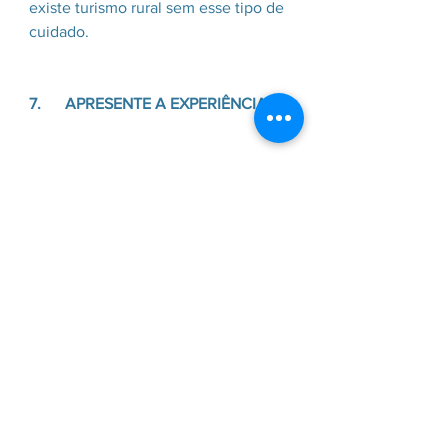
existe turismo rural sem esse tipo de 
cuidado.
7.      APRESENTE A EXPERIÊNCIA.
Não adianta montar a melhor opção 
de atração para turistas na sua região 
se ninguém souber disso. Você 
precisa deixar espaço, tempo e 