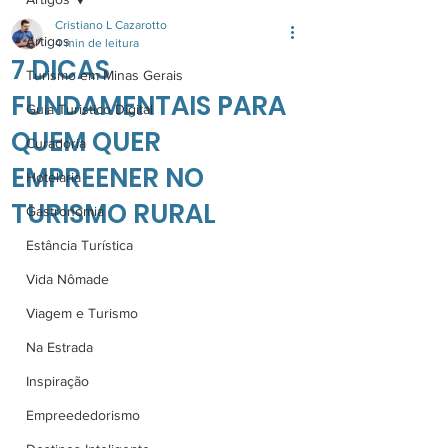
Cristiano L Cazarotto
Artigos
4 min de leitura
7 DICAS
Turismo em Minas Gerais
FUNDAMENTAIS PARA
Guia Turistico Digital
QUEM QUER
Curadoria
EMPREENER NO
Hotelaria
TURISMO RURAL
Gastronomia
Estância Turística
Vida Nômade
Viagem e Turismo
Na Estrada
Inspiração
Empreededorismo