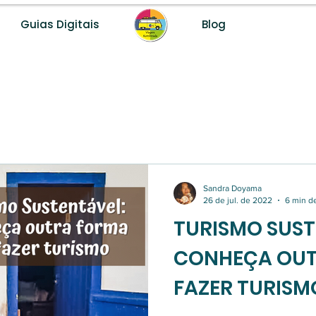
Guias Digitais
Blog
Desenvolvemos destinos turísticos com método, dados e fer
Sandra Doyama
26 de jul. de 2022
6 min de
TURISMO SUST
CONHEÇA OUT
FAZER TURISM