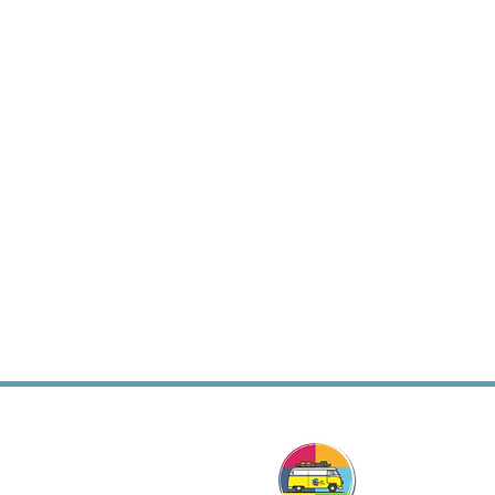
Viag
Komb