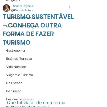
Sandra Doyama
Artigos
6 min de leitura
TURISMO SUSTENTÁVEL
Turismo em Minas Gerais
– CONHEÇA OUTRA
Guia Turistico Digital
FORMA DE FAZER
Curadoria
TURISMO
Hotelaria
Gastronomia
Estância Turística
Vida Nômade
Viagem e Turismo
Na Estrada
Inspiração
Empreededorismo
Que tal viajar de uma forma 