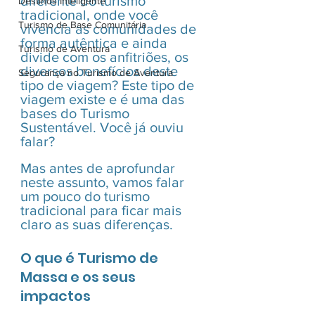
diferente do turismo 
Destinos Inteligente
tradicional, onde você 
Turismo de Base Comunitária
vivencia as comunidades de 
forma autêntica e ainda 
Turismo de Aventura
divide com os anfitriões, os 
diversos benefícios deste 
Segurança no Turismo de Aventura
tipo de viagem? Este tipo de 
viagem existe e é uma das 
bases do Turismo 
Sustentável. Você já ouviu 
falar?
Mas antes de aprofundar 
neste assunto, vamos falar 
um pouco do turismo 
tradicional para ficar mais 
claro as suas diferenças.
O que é Turismo de 
Massa e os seus 
impactos