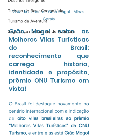
Destinos Inteligente
Turismo de Base Comunitária
Vista da cidade de Grão Mogol - Minas 
Gerais
Turismo de Aventura
Grão Mogol entre as 
Segurança no Turismo de Aventura
Melhores Vilas Turísticas 
do Brasil: 
reconhecimento que 
carrega história, 
identidade e propósito, 
prêmio ONU Turismo em 
vista!
O Brasil foi destaque novamente no 
cenário internacional com a indicação 
de 
oito vilas brasileiras ao prêmio 
“Melhores Vilas Turísticas” da ONU 
Turismo
, e entre elas está 
Grão Mogol 