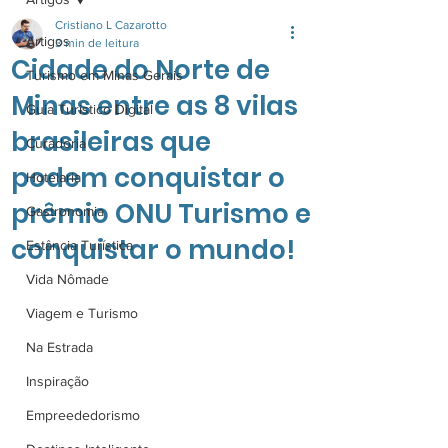
Cristiano L Cazarotto
Artigos
3 min de leitura
Cidade do Norte de
Turismo em Minas Gerais
Minas entre as 8 vilas
Guia Turistico Digital
brasileiras que
Curadoria
podem conquistar o
Hotelaria
prêmio ONU Turismo e
Gastronomia
conquistar o mundo!
Estância Turística
Vida Nômade
Viagem e Turismo
Na Estrada
Inspiração
Empreededorismo