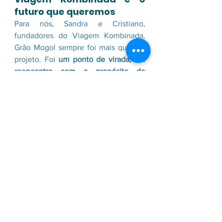
futuro que queremos
Para nós, Sandra e Cristiano, 
fundadores do Viagem Kombinada, 
Grão Mogol sempre foi mais que um 
projeto. Foi 
um ponto de virada, um 
reencontro com o propósito de 
transformar o turismo em ferramenta 
de desenvolvimento humano e 
territorial
.
Ver Grão Mogol hoje, em destaque 
na ONU Turismo, é sentir que o 
caminho trilhado com tanta paixão e 
responsabilidade está florescendo. É 
saber que o turismo de base 
comunitária, o resgate cultural e a 
valorização das raízes 
têm espaço, 
relevância e futuro
.