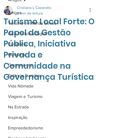
Cristiano L Cazarotto
Artigos
3 min de leitura
Turismo Local Forte: O
Turismo em Minas Gerais
Papel da Gestão
Guia Turistico Digital
Pública, Iniciativa
Curadoria
Privada e
Hotelaria
Comunidade na
Gastronomia
Governança Turística
Estância Turística
Vida Nômade
Viagem e Turismo
Na Estrada
Inspiração
Empreededorismo