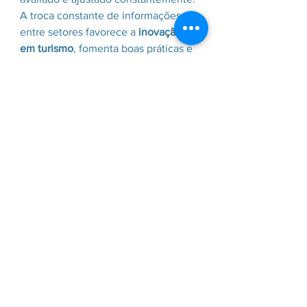
A troca constante de informações 
entre setores favorece a 
inovação 
em turismo
, fomenta boas práticas e 
amplia o repertório de soluções 
locais. Isso garante que os impactos 
positivos do turismo sejam 
duradouros e bem distribuídos.
Caminhos para uma 
política pública de 
turismo eficaz
O desenvolvimento turístico de um 
município não depende apenas de 
recursos financeiros, mas sim de 
boas parcerias, escuta ativa e 
corresponsabilidade entre todos os 
setores
.