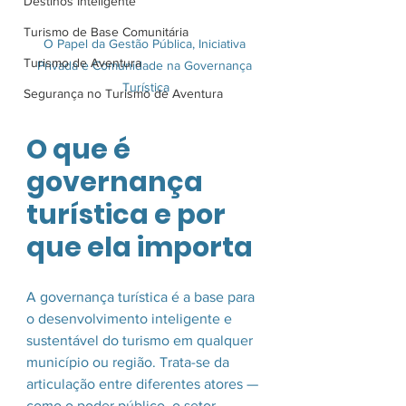
Destinos Inteligente
Turismo de Base Comunitária
O Papel da Gestão Pública, Iniciativa 
Turismo de Aventura
Privada e Comunidade na Governança 
Turística
Segurança no Turismo de Aventura
O que é 
governança 
turística e por 
que ela importa
A governança turística é a base para 
o desenvolvimento inteligente e 
sustentável do turismo em qualquer 
município ou região. Trata-se da 
articulação entre diferentes atores — 
como o poder público, o setor 