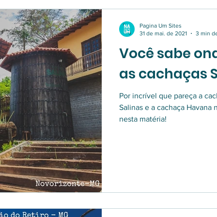
Pagina Um Sites
31 de mai. de 2021
3 min de
Você sabe on
as cachaças S
Por incrível que pareça a ca
Salinas e a cachaça Havana 
nesta matéria!