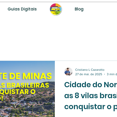
Guias Digitais
Blog
Desenvolvemos destinos turísticos com método, dados e fer
Cristiano L Cazarotto
27 de mai. de 2025
3 min d
Cidade do Nor
as 8 vilas bra
conquistar o