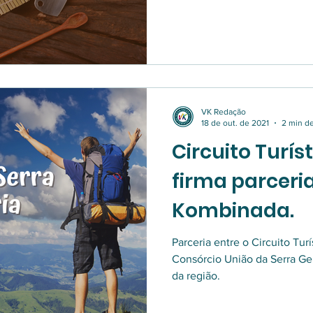
VK Redação
18 de out. de 2021
2 min de
Circuito Turís
firma parcer
Kombinada.
Parceria entre o Circuito Turí
Consórcio União da Serra G
da região.