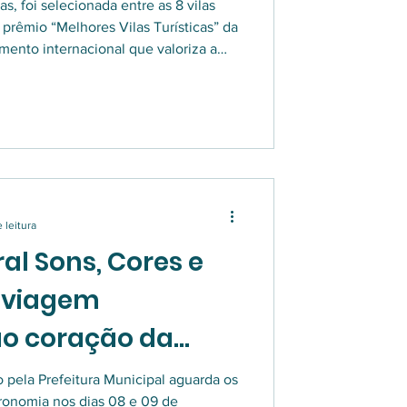
quistar o mundo!
s, foi selecionada entre as 8 vilas
 prêmio “Melhores Vilas Turísticas” da
o sustentável da região.
 leitura
ral Sons, Cores e
 viagem
ao coração da
Prefeitura Municipal aguarda os
tronomia nos dias 08 e 09 de