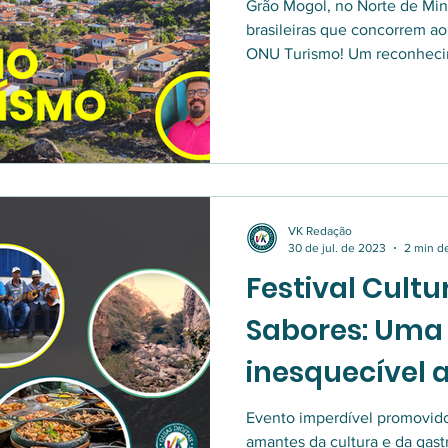
Turismo e con
Grão Mogol, no Norte de Mina
brasileiras que concorrem ao
ONU Turismo! Um reconhecimento internacional que valoriza a
história, a cultura e o turism
VK Redação
30 de jul. de 2023
2 min de
Festival Cultu
Sabores: Uma
inesquecível 
Serra Geral
Evento imperdível promovido pela 
amantes da cultura e da gas