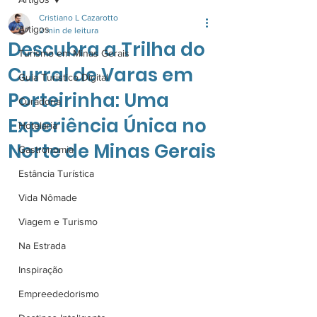
Cristiano L Cazarotto
Artigos
2 min de leitura
Descubra a Trilha do
Turismo em Minas Gerais
Curral de Varas em
Guia Turistico Digital
Porteirinha: Uma
Curadoria
Experiência Única no
Hotelaria
Norte de Minas Gerais
Gastronomia
Estância Turística
Vida Nômade
Viagem e Turismo
Na Estrada
Inspiração
Empreededorismo