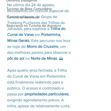
Destinos Inteligente
No ultimo dia 24 de agosto, 
Turismo de Base Comunitária
Recebemos um convite especial do 
Toninho Nunes, do Grupo de 
Turismo de Aventura
Trekking Fuzileiros das Trilhas de 
Segurança no Turismo de Aventura
Janaúba, para explorar a 
Trilha do 
Curral de Varas
 em 
Porteirinha, 
Minas Gerais
. Este percurso nos leva 
ao topo do 
Morro do Cruzeiro
, um 
dos melhores pontos para observar o 
pôr do sol
 no 
Norte de Minas
. 🌅
Após quatro anos fechada, a Trilha 
do Curral de Varas em Porteirinha 
está finalmente reabrindo para o 
público. O acesso é controlado e 
passa por 
propriedades particulares
, 
exigindo agendamento prévio. A 
trilha, apesar de relativamente curta, 