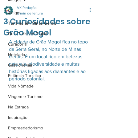
VK Redação
Artigos
2 min de leitura
3 Curiosidades sobre
Turismo em Minas Gerais
Grão Mogol
Guia Turistico Digital
A cidade de Grão Mogol fica no topo 
Curadoria
da Serra Geral, no Norte de Minas 
Hotelaria
Gerais. É um local rico em belezas 
naturais, biodiversidade e muitas 
Gastronomia
histórias ligadas aos diamantes e ao 
Estância Turística
período colonial. 
Vida Nômade
Viagem e Turismo
Na Estrada
Inspiração
Empreededorismo