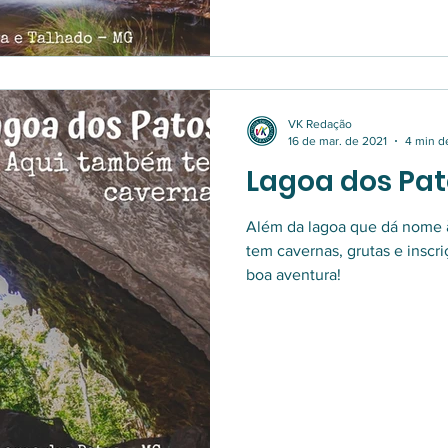
VK Redação
16 de mar. de 2021
4 min de
Lagoa dos Pat
Além da lagoa que dá nome 
tem cavernas, grutas e inscr
boa aventura!