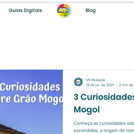
Guias Digitais
Blog
Desenvolvemos destinos turísticos com método, dados e fer
VK Redação
19 de jul. de 2021
2 min de 
3 Curiosidade
Mogol
Conheça as curiosidades so
escondidos, a origem do no