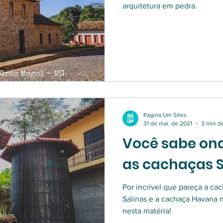
arquitetura em pedra.
Pagina Um Sites
31 de mai. de 2021
3 min de
Você sabe on
as cachaças S
Por incrível que pareça a ca
Salinas e a cachaça Havana 
nesta matéria!